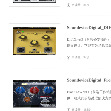
阅读量：84次

SoundeviceDigital
DIFIX.vst3（音频修复
疵而设计。它能有效消除音
始声音...
阅读量：92次

SoundeviceDigital
FrontDAW.vst3（前
供一站式的前期处理解决方
号进入主工...
阅读量：185次
