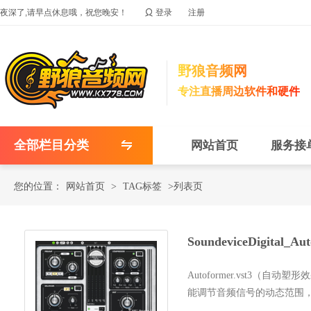

夜深了,请早点休息哦，祝您晚安！
登录
注册
野狼音频网
专注直播周边软件和硬件
全部栏目分类
网站首页
服务接
您的位置：
网站首页
>
TAG标签
>列表页
SoundeviceDigital
Autoformer.vst3
能调节音频信号的动态范围
法，能实...