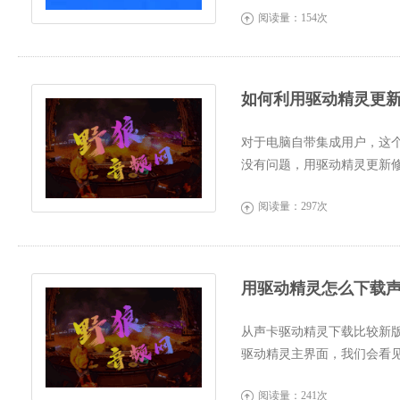
阅读量：154次

如何利用驱动精灵更
对于电脑自带集成用户，这
没有问题，用驱动精灵更新
是很大...
阅读量：297次

用驱动精灵怎么下载
从声卡驱动精灵下载比较新版本，官方地
驱动精灵主界面，我们会看
动问题。如果发现...
阅读量：241次
