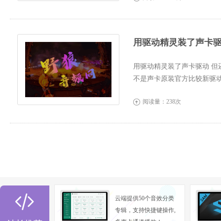
用驱动精灵装了声卡驱
用驱动精灵装了声卡驱动 
不是声卡原装官方比较新驱
设置。如...
阅读量：238次


云端提供50个音效分类
专辑，支持快捷键操作,