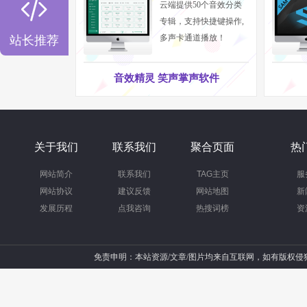

云端提供50个音效分类
专辑，支持快捷键操作,
多声卡通道播放！
站长推荐
音效精灵 笑声掌声软件
关于我们
联系我们
聚合页面
热
网站简介
联系我们
TAG主页
服
网站协议
建议反馈
网站地图
新
发展历程
点我咨询
热搜词榜
资
免责申明：本站资源/文章/图片均来自互联网，如有版权