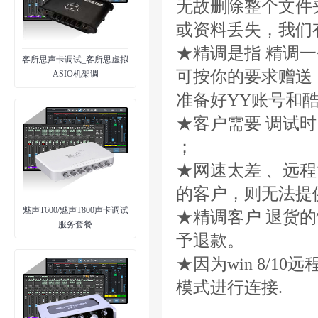
无故删除整个文件
或资料丢失，我们
★精调是指 精调一
客所思声卡调试_客所思虚拟
可按你的要求赠送
ASIO机架调
准备好YY账号和酷
★客户需要 调试
；
★网速太差 、远
的客户，则无法提
魅声T600/魅声T800声卡调试
★精调客户 退货
服务套餐
予退款。
★因为win 8/10
模式进行连接.