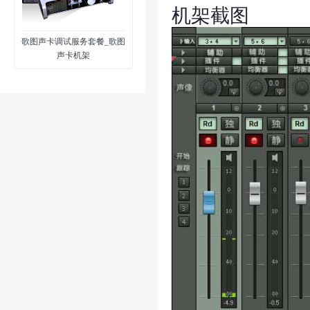
机架截图
歌图声卡调试服务套餐_歌图
声卡机架