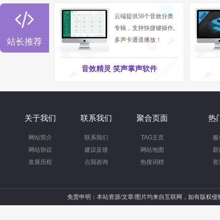

云端提供50个音效分类
专辑，支持快捷键操作,
多声卡通道播放！
站长推荐
音效精灵 笑声掌声软件
关于我们
联系我们
聚合页面
热
网站简介
联系我们
TAG主页
服
网站协议
建议反馈
网站地图
新
发展历程
点我咨询
热搜词榜
资
免责申明：本站资源/文章/图片均来自互联网，如有版权